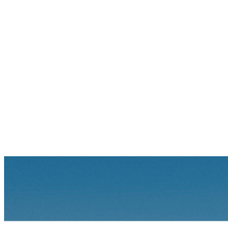
360 Nm
Battery
82.56 kWh