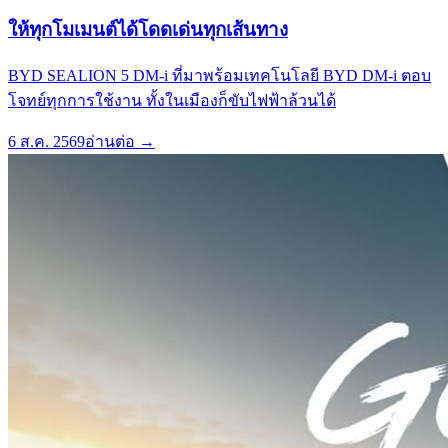
ให้ทุกโมเมนต์ได้โดดเด่นทุกเส้นทาง
BYD SEALION 5 DM-i ที่มาพร้อมเทคโนโลยี BYD DM-i ตอบ
โจทย์ทุกการใช้งาน ทั้งในเมืองก็ขับไฟฟ้าล้วนได้
6 ส.ค. 2569
อ่านต่อ →