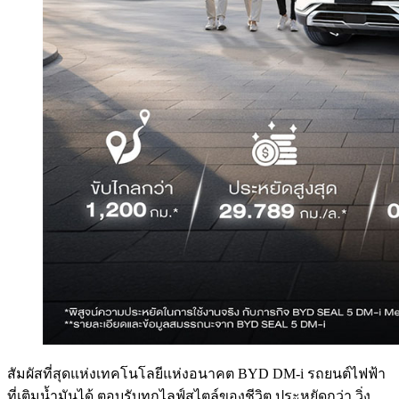
สัมผัสที่สุดแห่งเทคโนโลยีแห่งอนาคต BYD DM-i รถยนต์ไฟฟ้า
ที่เติมน้ำมันได้ ตอบรับทุกไลฟ์สไตล์ของชีวิต ประหยัดกว่า วิ่ง