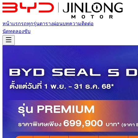
หน้าแรก
รถทุกรุ่น
ตารางผ่อน
บทความ
ติดต่อ
นัดทดลองขับ