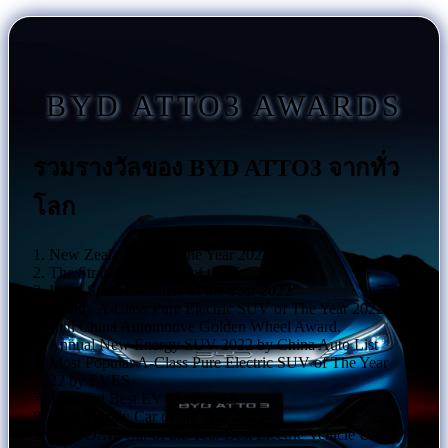
BYD ATTO3 AWARDS
รวมรางวัลของ BYD ATTO3 จากทั่ว
โลก
1. New Zealand Car of the Year 2022
2. The Straits Times Car of the Year 2022
3. Israel Sport 5 Vehicle of the Year 2022
4. Trendy A-Class Pure Electric SUV of The Year 2022 by
Eighth China Automotive Golden Wheel Award,
5. Annual New Energy SUV 2022 by China Auto List
6. Most Popular A-Class Pure Electric SUV of The Year
2022 by EVES
7. Thailand Best EV SUV 2023
8. VAB Family Car of the Year 2023
9. 2023 Drive Car of the Year Best Electric Vehicle Under